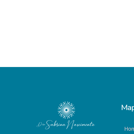
Map
Ho