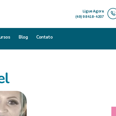
HOME
Ligue Agora
SOBRE
(49) 9 8418-4207
ATENDIMENTOS
ursos
Blog
Contato
CURSOS
BLOG
CONTATO
el