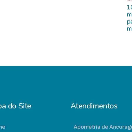
1
m
p
m
a do Site
Atendimentos
me
Apometria de Ancora