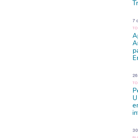
T
7 
TO
A
A
p
E
26
TO
P
U
e
i
30
BL