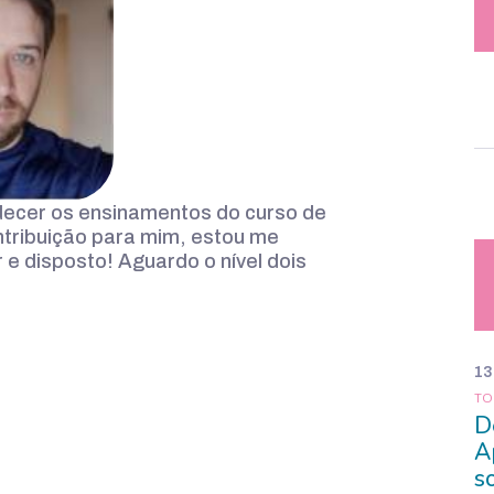
decer os ensinamentos do curso de
ntribuição para mim, estou me
 e disposto! Aguardo o nível dois
13
TO
D
A
s