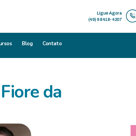
HOME
Ligue Agora
SOBRE
(49) 9 8418-4207
ATENDIMENTOS
ursos
Blog
Contato
CURSOS
BLOG
CONTATO
Fiore da