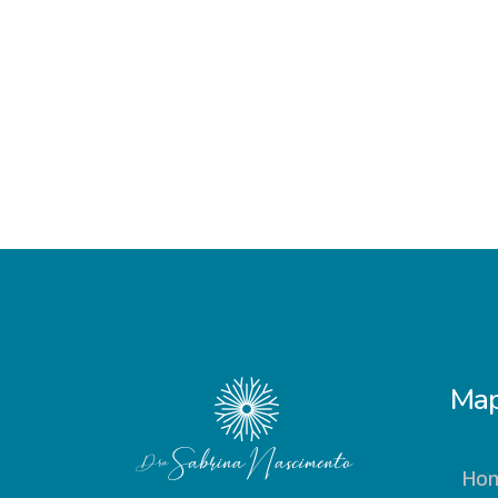
Map
Ho