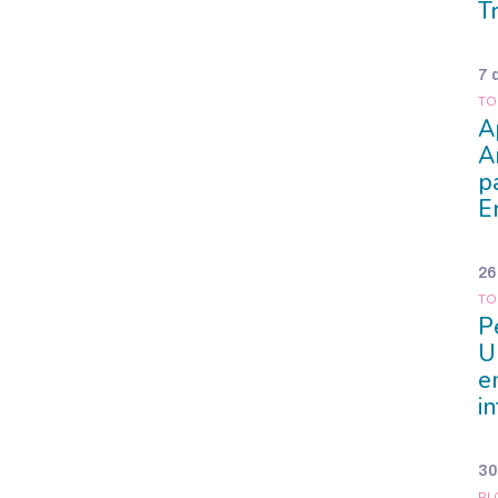
T
7 
TO
A
A
p
E
26
TO
P
U
e
i
30
BL