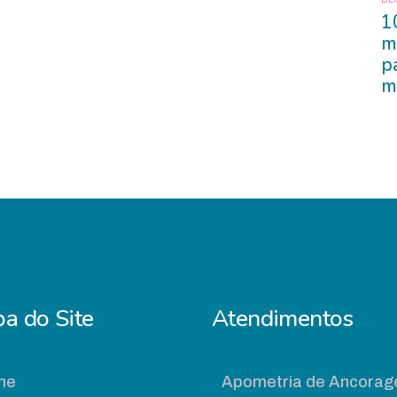
1
m
p
m
a do Site
Atendimentos
me
Apometria de Ancora