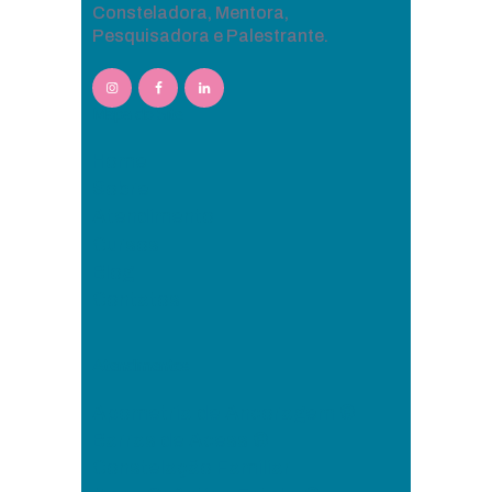
Consteladora, Mentora,
Pesquisadora e Palestrante.
Mapa do Site
Home
Sobre
Atendimento
Cursos
Blog
Contatos
Atendimentos
Apometria de Ancoragem ®
Barras de Acess ®
Constelação Familiar